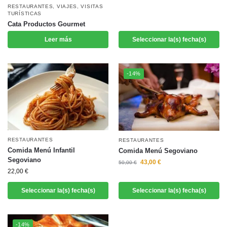
RESTAURANTES
,
VIAJES
,
VISITAS
TURÍSTICAS
Cata Productos Gourmet
Leer más
Seleccionar la(s) fecha(s)
-14%
RESTAURANTES
RESTAURANTES
Comida Menú Infantil
Comida Menú Segoviano
Segoviano
43,00
€
50,00
€
22,00
€
Seleccionar la(s) fecha(s)
Seleccionar la(s) fecha(s)
-14%