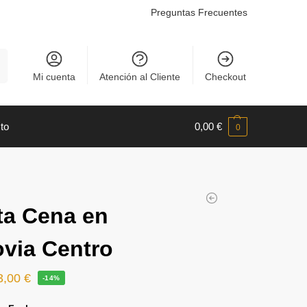
Preguntas Frecuentes
r
Mi cuenta
Atención al Cliente
Checkout
to
0,00
€
0
ta Cena en
via Centro
3,00
€
-14%