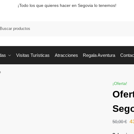
¡Todo los que quieres hacer en Segovia lo tenemos!
Busca
das
Visitas Turísticas
Atracciones
Regala Aventura
Contac
o
¡Oferta!
Ofer
Sego
4
50,00
€