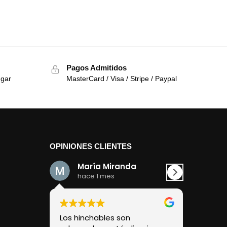
Pagos Admitidos
ugar
MasterCard / Visa / Stripe / Paypal
OPINIONES CLIENTES
María Miranda
Dav
hace 1 mes
hace
Los hinchables son
Una expe