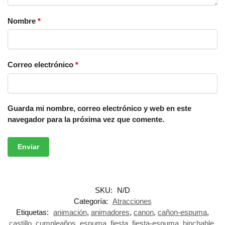
Nombre
*
Correo electrónico
*
Guarda mi nombre, correo electrónico y web en este
navegador para la próxima vez que comente.
SKU:
N/D
Categoría:
Atracciones
Etiquetas:
animación
,
animadores
,
canon
,
cañon-espuma
,
castillo
,
cumpleaños
,
espuma
,
fiesta
,
fiesta-espuma
,
hinchable
,