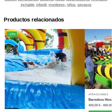
inchable
,
infantil
,
monitores
,
niños
,
payasos
Productos relacionados
-10%
ATRACCIONES
Barredora Hinc
400,00
€
-
460,0