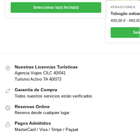
Seleccionar la(s) fecha(s)
ATRACCIONES
Tobogán eskiad
400,00
€
-
460,0
Sel
Nuestras Licencias Turísticas
Agencia Viajes CILC 40/041
Turismo Activo TA 40/073
Garantía de Compra
Todos nuestros servicios están verificados
Reservas Online
Reserva desde cualquier lugar
Pagos Admitidos
MasterCard / Visa / Stripe / Paypal