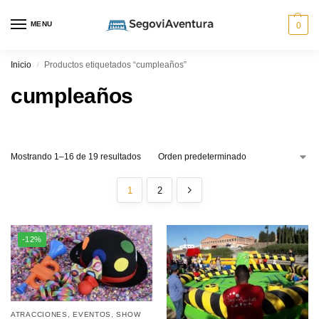
MENU
0
Inicio
Productos etiquetados “cumpleaños”
/
cumpleaños
Mostrando 1–16 de 19 resultados
1
2
-12%
ATRACCIONES
,
EVENTOS
,
SHOW