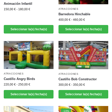
Animación Infantil
ATRACCIONES
150,00
€
-
180,00
€
Barredora Hinchable
400,00
€
-
460,00
€
Seleccionar la(s) fecha(s)
Seleccionar la(s) fecha(s)
ATRACCIONES
ATRACCIONES
Castillo Angry Birds
Castillo Bob Constructor
220,00
€
-
250,00
€
300,00
€
-
350,00
€
Seleccionar la(s) fecha(s)
Seleccionar la(s) fecha(s)
-10%