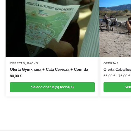
OFERTAS
,
PACKS
OFERTAS
Oferta Gymkhana + Cata Cerveza + Comida
Oferta Caballo
80,00
€
66,00
€
-
75,00
€
Seleccionar la(s) fecha(s)
Sel