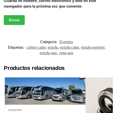
Guarda mi nombre, correo electrónico y web en este
navegador para la próxima vez que comente.
Categoría:
Eventos
Etiquetas:
cañon-calor
,
estufa
,
estufa-calor
,
estufa-exterior
,
estufa-gas
,
seta-gas
Productos relacionados
EVENTOS