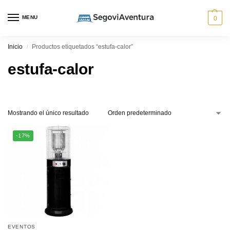
MENU
0
Inicio
Productos etiquetados “estufa-calor”
/
estufa-calor
Mostrando el único resultado
-17%
EVENTOS