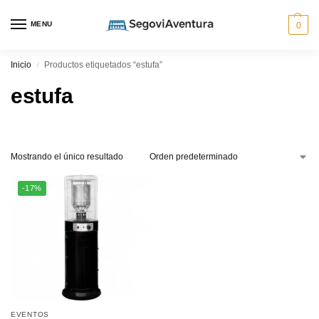
MENU
0
Inicio
Productos etiquetados “estufa”
/
estufa
Mostrando el único resultado
-17%
EVENTOS