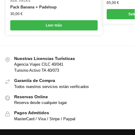
ASR
,
PACKS
65,00
€
Pack Banana + Padelsup
30,00
€
Sel
Leer más
Nuestras Licencias Turísticas
Agencia Viajes CILC 40/041
Turismo Activo TA 40/073
Garantía de Compra
Todos nuestros servicios están verificados
Reservas Online
Reserva desde cualquier lugar
Pagos Admitidos
MasterCard / Visa / Stripe / Paypal