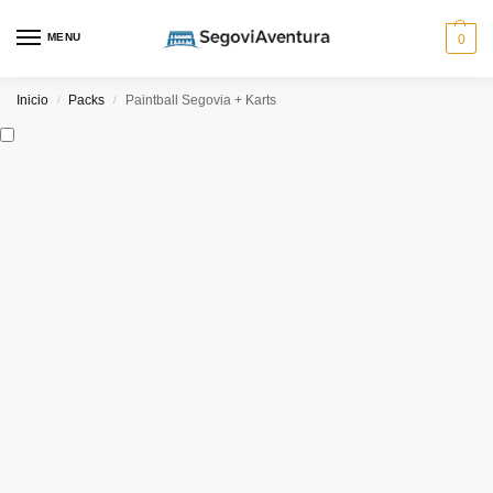
MENU
0
Inicio
Packs
Paintball Segovia + Karts
/
/