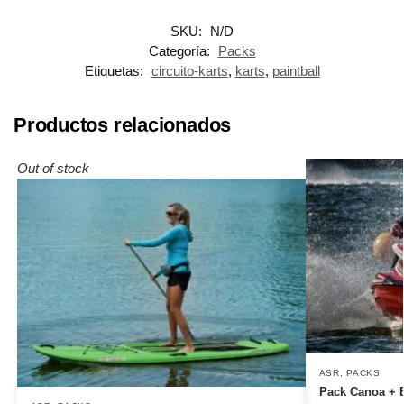
SKU:
N/D
Categoría:
Packs
Etiquetas:
circuito-karts
,
karts
,
paintball
Productos relacionados
Out of stock
ASR
,
PACKS
Pack Canoa + 