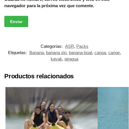
navegador para la próxima vez que comente.
Categorías:
ASR
,
Packs
Etiquetas:
Banana
,
banana ski
,
banana-boat
,
canoa
,
canoe
,
kayak
,
piragua
Productos relacionados