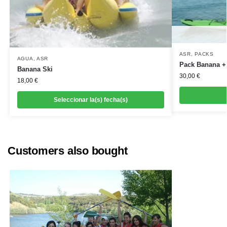
ASR
,
PACKS
AGUA
,
ASR
Pack Banana +
Banana Ski
30,00
€
18,00
€
Seleccionar la(s) fecha(s)
Customers also bought