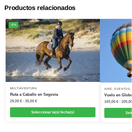
Productos relacionados
-8%
MULTIAVENTURA
AIRE
,
EVENTOS
Ruta a Caballo en Segovia
Vuelo en Glob
26,00
€
-
35,00
€
165,00
€
-
205,0
Seleccionar la(s) fecha(s)
Sel