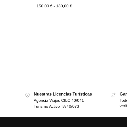
150,00
€
-
180,00
€
Nuestras Licencias Turísticas
Gar
Agencia Viajes CILC 40/041
Todo
veri
Turismo Activo TA 40/073