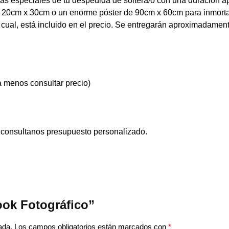
s especiales de tu despedida de soltera/o con una duración a
 de 20cm x 30cm o un enorme póster de 90cm x 60cm para inmort
l cual, está incluido en el precio. Se entregarán aproximadamen
a menos consultar precio)
o, consultanos presupuesto personalizado.
ook Fotográfico”
ada.
Los campos obligatorios están marcados con
*