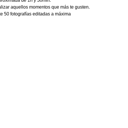
proximada de 1h y 30min.
alizar aquellos momentos que más te gusten.
te 50 fotografías editadas a máxima