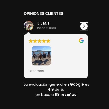
OPINIONES CLIENTES
J.L M.T
Mar
hace 2 días
hace
Los hinc
adecuado
los moni
pendient
Ponen u
Recorrido muy bonito y la
Leer más
Leer más
en la ba
atención escelente,
bastante
recomendable 100% por 100%
descalce
La evaluación general en
Google
es
4.9
de 5,
Respuesta del propietario
¡Hola! Muchas gracias por
en base a
118 reseñas
dedicarnos un momento
para dejarnos esta