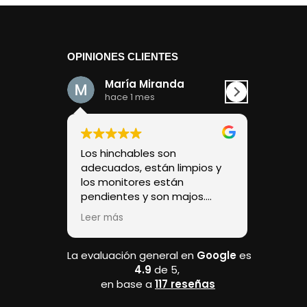
OPINIONES CLIENTES
María Miranda
Dav
hace 1 mes
hace
Los hinchables son
Una expe
adecuados, están limpios y
Para repe
los monitores están
pendientes y son majos.
Ponen unas mantas grandes
Leer más
en la base que se amplían
bastante para que se
descalcen y pongan zapatos.
La evaluación general en
Google
es
4.9
de 5,
en base a
117 reseñas