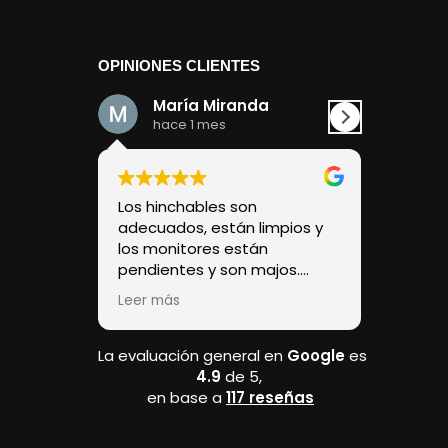
OPINIONES CLIENTES
María Miranda
Dav
hace 1 mes
hace
Los hinchables son
Una expe
adecuados, están limpios y
Para repe
los monitores están
pendientes y son majos.
Ponen unas mantas grandes
Leer más
en la base que se amplían
bastante para que se
descalcen y pongan zapatos.
La evaluación general en
Google
es
4.9
de 5,
en base a
117 reseñas