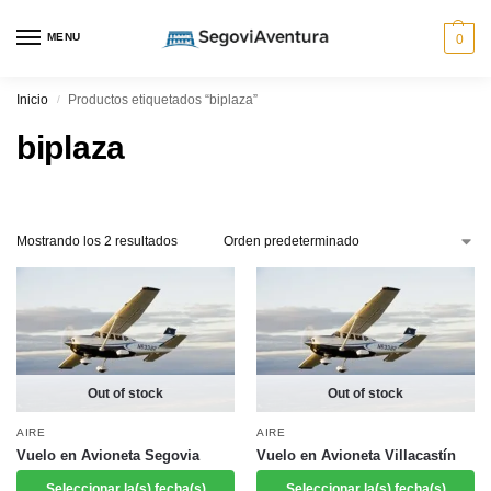
MENU
0
Inicio
Productos etiquetados “biplaza”
/
biplaza
Mostrando los 2 resultados
Out of stock
Out of stock
AIRE
AIRE
Vuelo en Avioneta Segovia
Vuelo en Avioneta Villacastín
Seleccionar la(s) fecha(s)
Seleccionar la(s) fecha(s)